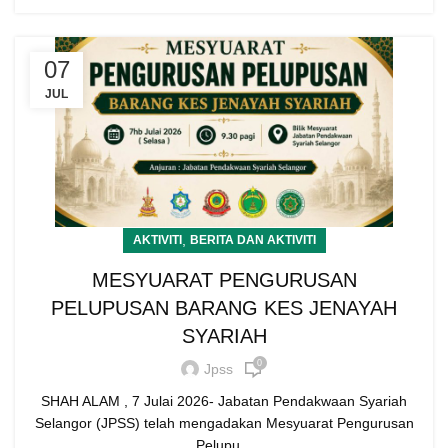
07
JUL
,
AKTIVITI
BERITA DAN AKTIVITI
MESYUARAT PENGURUSAN
PELUPUSAN BARANG KES JENAYAH
SYARIAH
0
Jpss
SHAH ALAM , 7 Julai 2026- Jabatan Pendakwaan Syariah
Selangor (JPSS) telah mengadakan Mesyuarat Pengurusan
Pelupu...