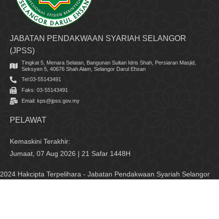
JABATAN PENDAKWAAN SYARIAH SELANGOR
(JPSS)
Tingkat 5, Menara Selatan, Bangunan Sultan Idris Shah, Persiaran Masjid,
Seksyen 5, 40676 Shah Alam, Selangor Darul Ehsan
Tel:03-55143491
Faks: 03-55143491
Email: kps@jpss.gov.my
PELAWAT
Kemaskini Terakhir:
Jumaat, 07 Aug 2026 | 21 Safar 1448H
2024 Hakcipta Terpelihara - Jabatan Pendakwaan Syariah Selangor