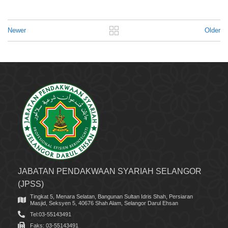
Newer
Older
JABATAN PENDAKWAAN SYARIAH SELANGOR
(JPSS)
Tingkat 5, Menara Selatan, Bangunan Sultan Idris Shah, Persiaran
Masjid, Seksyen 5, 40676 Shah Alam, Selangor Darul Ehsan
Tel:03-55143491
Faks: 03-55143491