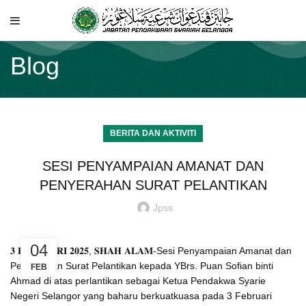
Blog
BERITA DAN AKTIVITI
SESI PENYAMPAIAN AMANAT DAN
PENYERAHAN SURAT PELANTIKAN
Jpss
04
𝟑 𝐅𝐄𝐁𝐑𝐔𝐀𝐑𝐈 𝟐𝟎𝟐𝟓, 𝐒𝐇𝐀𝐇 𝐀𝐋𝐀𝐌-Sesi
Penyampaian Amanat dan
Penyerahan Surat Pelantikan kepada YBrs. Puan Sofian binti
FEB
Ahmad di atas perlantikan sebagai Ketua Pendakwa Syarie
Negeri Selangor yang baharu berkuatkuasa pada 3 Februari