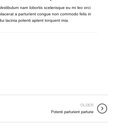
Vestibulum nam lobortis scelerisque eu mi leo orci
placerat a parturient congue non commodo felis in
dui lacinia potenti aptent torquent mia.
OLDER
Potenti parturient parturie